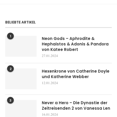
BELIEBTE ARTIKEL
1
Neon Gods – Aphrodite &
Hephaistos & Adonis & Pandora
von Katee Robert
27.01.2024
2
Hexenkrone von Catherine Doyle
und Katherine Webber
12.01.2024
3
Never a Hero – Die Dynastie der
Zeitreisenden 2 von Vanessa Len
16.01.2024