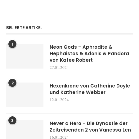
BELIEBTE ARTIKEL
1
Neon Gods – Aphrodite &
Hephaistos & Adonis & Pandora
von Katee Robert
27.01.2024
2
Hexenkrone von Catherine Doyle
und Katherine Webber
12.01.2024
3
Never a Hero – Die Dynastie der
Zeitreisenden 2 von Vanessa Len
16.01.2024