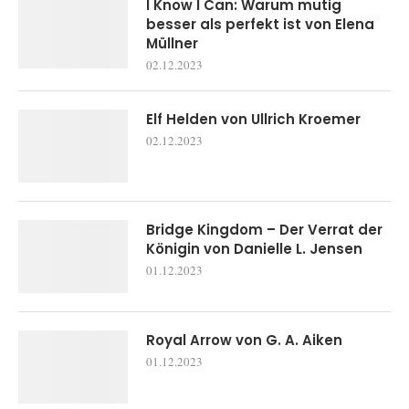
I Know I Can: Warum mutig
besser als perfekt ist von Elena
Müllner
02.12.2023
Elf Helden von Ullrich Kroemer
02.12.2023
Bridge Kingdom – Der Verrat der
Königin von Danielle L. Jensen
01.12.2023
Royal Arrow von G. A. Aiken
01.12.2023