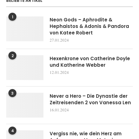
BELIEBTE ARTIKEL
1
Neon Gods – Aphrodite &
Hephaistos & Adonis & Pandora
von Katee Robert
27.01.2024
2
Hexenkrone von Catherine Doyle
und Katherine Webber
12.01.2024
3
Never a Hero – Die Dynastie der
Zeitreisenden 2 von Vanessa Len
16.01.2024
4
Vergiss nie, wie dein Herz am