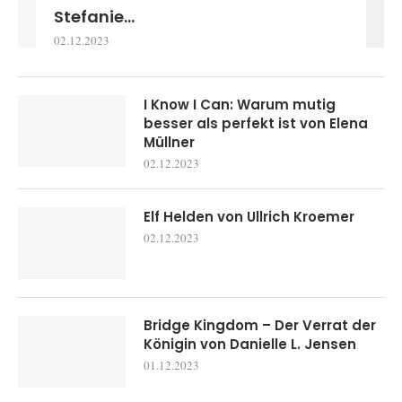
Stefanie...
02.12.2023
I Know I Can: Warum mutig
besser als perfekt ist von Elena
Müllner
02.12.2023
Elf Helden von Ullrich Kroemer
02.12.2023
Bridge Kingdom – Der Verrat der
Königin von Danielle L. Jensen
01.12.2023