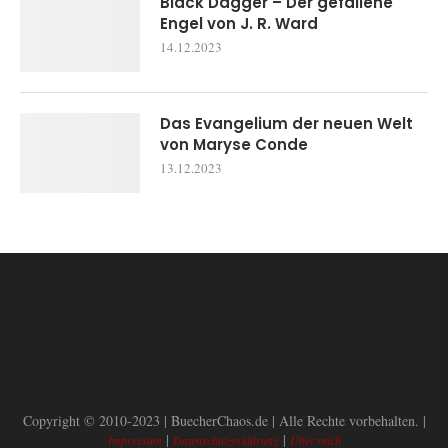
Black Dagger – Der gefallene
Engel von J. R. Ward
14.12.2023
Das Evangelium der neuen Welt
von Maryse Conde
13.12.2023
Copyright © 2010-2023 | BuecherChaos.de | Alle Rechte vorbehalten. |
|
|
Impressum
Datenschutzerklärung
Über mich