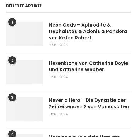
BELIEBTE ARTIKEL
1
Neon Gods – Aphrodite &
Hephaistos & Adonis & Pandora
von Katee Robert
27.01.2024
2
Hexenkrone von Catherine Doyle
und Katherine Webber
12.01.2024
3
Never a Hero – Die Dynastie der
Zeitreisenden 2 von Vanessa Len
16.01.2024
4