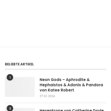
BELIEBTE ARTIKEL
1
Neon Gods – Aphrodite &
Hephaistos & Adonis & Pandora
von Katee Robert
27.01.2024
2
Hexenkrone von Catherine Doyle