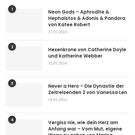
1
Neon Gods – Aphrodite &
Hephaistos & Adonis & Pandora
von Katee Robert
27.01.2024
2
Hexenkrone von Catherine Doyle
und Katherine Webber
12.01.2024
3
Never a Hero – Die Dynastie der
Zeitreisenden 2 von Vanessa Len
16.01.2024
4
Vergiss nie, wie dein Herz am
Anfang war – Vom Mut, eigene