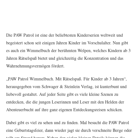
Die PAW Patrol ist eine der beliebtesten Kinderserien weltweit und
begeistert schon seit einigen Jahren Kinder im Vorschulalter. Nun gibt
es auch ein Wimmelbuch der berühmten Welpen, welches Kindern ab 3
Jahren Rätselspaß bietet und gleichzeitig die Konzentration und das
Wahrnehmungsvermögen fördert.
„PAW Patrol Wimmelbuch. Mit Rätselspaß. Für Kinder ab 3 Jahren“,
herausgegeben vom Schwager & Steinlein Verlag, ist kunterbunt und
liebevoll gestaltet. Auf jeder Seite gibt es viele kleine Szenen zu
entdecken, die die jungen Leserinnen und Leser mit den Helden der
Abenteuerbucht auf ihre ganz eigenen Entdeckungsreisen schicken.
Dabei gibt es viel zu sehen und zu finden. Mal besucht die PAW Patrol
eine Geburtstagsfeier, dann wieder jagt sie durch verschneite Berge oder
tollt am Strand herum. Neben den vielen kleinen Details können die