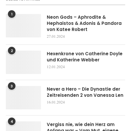
1
Neon Gods – Aphrodite &
Hephaistos & Adonis & Pandora
von Katee Robert
27.01.2024
2
Hexenkrone von Catherine Doyle
und Katherine Webber
12.01.2024
3
Never a Hero – Die Dynastie der
Zeitreisenden 2 von Vanessa Len
16.01.2024
4
Vergiss nie, wie dein Herz am
Anfang war – Vom Mut, eigene