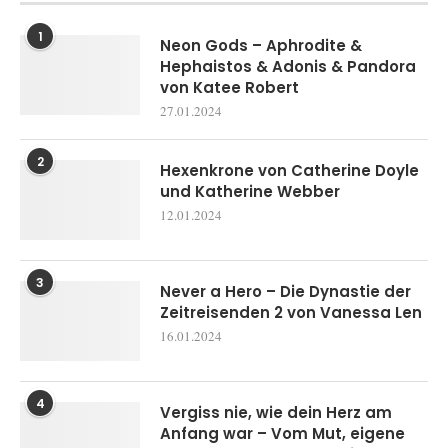
1
Neon Gods – Aphrodite &
Hephaistos & Adonis & Pandora
von Katee Robert
27.01.2024
2
Hexenkrone von Catherine Doyle
und Katherine Webber
12.01.2024
3
Never a Hero – Die Dynastie der
Zeitreisenden 2 von Vanessa Len
16.01.2024
4
Vergiss nie, wie dein Herz am
Anfang war – Vom Mut, eigene