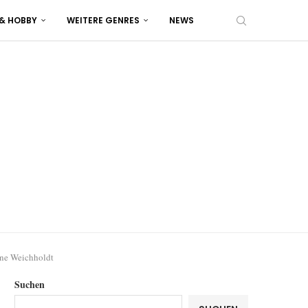
 & HOBBY
WEITERE GENRES
NEWS
nne Weichholdt
Suchen