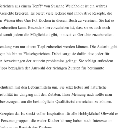
erichten aus einem Topf!“ von Susanne Weichholdt ist ein wahres
erichte kreieren. Es bietet viele leckere und innovative Rezepte, die
 ihr Wissen über One Pot Kochen in diesem Buch zu vereinen. Sie hat es
 zubereiten kann. Besonders hervorzuheben ist, dass sie es auch noch
und somit jedem die Möglichkeit gibt, innovative Gerichte zuzubereiten.
rwendung von nur einem Topf zubereitet werden können. Die Autorin geht
n bis hin zu Fleischgerichten. Dabei sorgt sie dafür, dass jeder für
en Anweisungen der Autorin problemlos gelingt. Sie schlägt außerdem
Tipps bezüglich der Auswahl der richtigen Zutaten für bestimmte
hutsam mit den Lebensmitteln um. Sie setzt lieber auf natürliche
ensibilität im Umgang mit den Zutaten. Ihrer Meinung nach sollte man
bevorzugen, um die bestmögliche Qualitätsstufe erreichen zu können.
Rezepten da. Es steckt voller Inspiration für alle Hobbyköche! Obwohl es
 an Personengruppen, die weder Kocherfahrung haben noch Interesse am
 Neulinge im Bereich des Kochens.