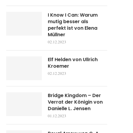
I Know I Can: Warum
mutig besser als
perfekt ist von Elena
Müllner
02.12.2023
Elf Helden von Ullrich
Kroemer
02.12.2023
Bridge Kingdom – Der
Verrat der Königin von
Danielle L. Jensen
01.12.2023