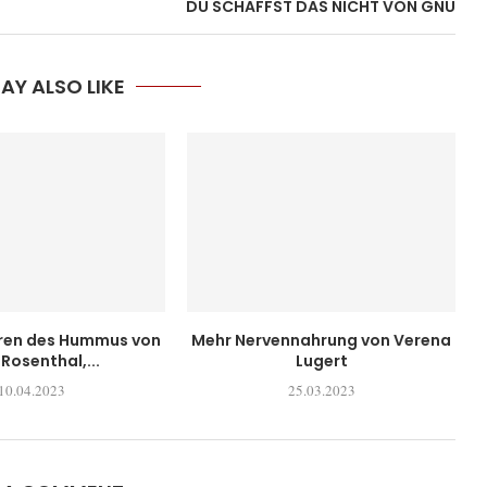
DU SCHAFFST DAS NICHT VON GNU
AY ALSO LIKE
uren des Hummus von
Mehr Nervennahrung von Verena
 Rosenthal,...
Lugert
10.04.2023
25.03.2023