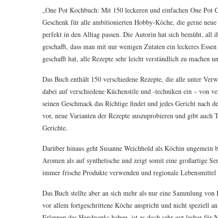
„One Pot Kochbuch: Mit 150 leckeren und einfachen One Pot G
Geschenk für alle ambitionierten Hobby-Köche, die gerne neue G
perfekt in den Alltag passen. Die Autorin hat sich bemüht, all
geschafft, dass man mit nur wenigen Zutaten ein leckeres Essen
geschafft hat, alle Rezepte sehr leicht verständlich zu machen 
Das Buch enthält 150 verschiedene Rezepte, die alle unter Ve
dabei auf verschiedene Küchenstile und -techniken ein – von vega
seinen Geschmack das Richtige findet und jedes Gericht nach d
vor, neue Varianten der Rezepte auszuprobieren und gibt auch 
Gerichte.
Darüber hinaus geht Susanne Weichhold als Köchin ungemein be
Aromen als auf synthetische und zeigt somit eine großartige S
immer frische Produkte verwenden und regionale Lebensmittel 
Das Buch stellte aber an sich mehr als nur eine Sammlung von 
vor allem fortgeschrittene Köche anspricht und nicht speziell
Erlernen des Handwerks haben, ist es doch sehr gut lesbar für