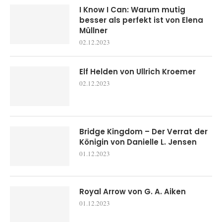
I Know I Can: Warum mutig
besser als perfekt ist von Elena
Müllner
02.12.2023
Elf Helden von Ullrich Kroemer
02.12.2023
Bridge Kingdom – Der Verrat der
Königin von Danielle L. Jensen
01.12.2023
Royal Arrow von G. A. Aiken
01.12.2023