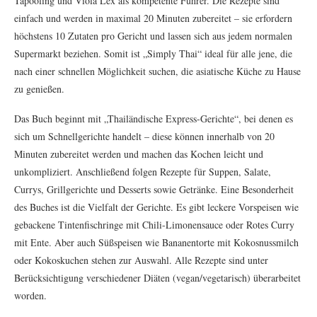
Tapooling und Viola Lex als kompetente Führer. Die Rezepte sind
einfach und werden in maximal 20 Minuten zubereitet – sie erfordern
höchstens 10 Zutaten pro Gericht und lassen sich aus jedem normalen
Supermarkt beziehen. Somit ist „Simply Thai“ ideal für alle jene, die
nach einer schnellen Möglichkeit suchen, die asiatische Küche zu Hause
zu genießen.
Das Buch beginnt mit „Thailändische Express-Gerichte“, bei denen es
sich um Schnellgerichte handelt – diese können innerhalb von 20
Minuten zubereitet werden und machen das Kochen leicht und
unkompliziert. Anschließend folgen Rezepte für Suppen, Salate,
Currys, Grillgerichte und Desserts sowie Getränke. Eine Besonderheit
des Buches ist die Vielfalt der Gerichte. Es gibt leckere Vorspeisen wie
gebackene Tintenfischringe mit Chili-Limonensauce oder Rotes Curry
mit Ente. Aber auch Süßspeisen wie Bananentorte mit Kokosnussmilch
oder Kokoskuchen stehen zur Auswahl. Alle Rezepte sind unter
Berücksichtigung verschiedener Diäten (vegan/vegetarisch) überarbeitet
worden.