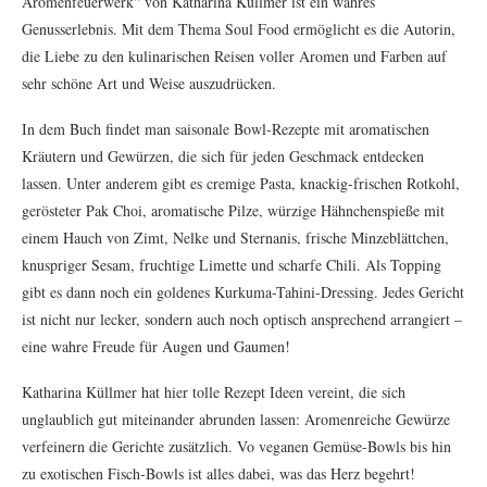
Aromenfeuerwerk“ von Katharina Küllmer ist ein wahres
Genusserlebnis. Mit dem Thema Soul Food ermöglicht es die Autorin,
die Liebe zu den kulinarischen Reisen voller Aromen und Farben auf
sehr schöne Art und Weise auszudrücken.
In dem Buch findet man saisonale Bowl-Rezepte mit aromatischen
Kräutern und Gewürzen, die sich für jeden Geschmack entdecken
lassen. Unter anderem gibt es cremige Pasta, knackig-frischen Rotkohl,
gerösteter Pak Choi, aromatische Pilze, würzige Hähnchenspieße mit
einem Hauch von Zimt, Nelke und Sternanis, frische Minzeblättchen,
knuspriger Sesam, fruchtige Limette und scharfe Chili. Als Topping
gibt es dann noch ein goldenes Kurkuma-Tahini-Dressing. Jedes Gericht
ist nicht nur lecker, sondern auch noch optisch ansprechend arrangiert –
eine wahre Freude für Augen und Gaumen!
Katharina Küllmer hat hier tolle Rezept Ideen vereint, die sich
unglaublich gut miteinander abrunden lassen: Aromenreiche Gewürze
verfeinern die Gerichte zusätzlich. Vo veganen Gemüse-Bowls bis hin
zu exotischen Fisch-Bowls ist alles dabei, was das Herz begehrt!