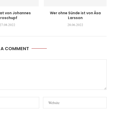
eat von Johannes
Wer ohne Sünde ist von Åsa
roschupf
Larsson
27.08.2022
28.06.2022
E A COMMENT