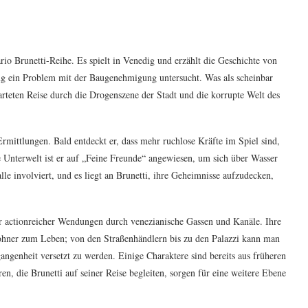
io Brunetti-Reihe. Es spielt in Venedig und erzählt die Geschichte von
ng ein Problem mit der Baugenehmigung untersucht. Was als scheinbar
rwarteten Reise durch die Drogenszene der Stadt und die korrupte Welt des
Ermittlungen. Bald entdeckt er, dass mehr ruchlose Kräfte im Spiel sind,
e Unterwelt ist er auf „Feine Freunde“ angewiesen, um sich über Wasser
lle involviert, und es liegt an Brunetti, ihre Geheimnisse aufzudecken,
r actionreicher Wendungen durch venezianische Gassen und Kanäle. Ihre
hner zum Leben; von den Straßenhändlern bis zu den Palazzi kann man
gangenheit versetzt zu werden. Einige Charaktere sind bereits aus früheren
en, die Brunetti auf seiner Reise begleiten, sorgen für eine weitere Ebene