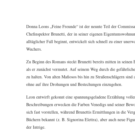
Donna Leons „Feine Freunde“ ist der neunte Teil der Commissar
Chefinspektor Brunetti, der in seiner eigenen Eigentumswohnu
alltäglicher Fall beginnt, entwickelt sich schnell zu einer une
Wuchers.
Zu Beginn des Romans steckt Brunetti bereits mitten in seinen 
als er zunächst vermutet. Auf seinem Weg durch die gefährlich
zu halten. Von alten Mafiosos bis hin zu Straßenschlägern sind a
ohne auf ihre Drohungen und Bestechungen einzugehen.
Leon entwirft gekonnt eine spannungsgeladene Erzählung volle
Beschreibungen erwecken die Farben Venedigs und seiner Bewo
sich fast vorstellen, während Brunettis Ermittlungen in die Ver
Büchern bekannt (z. B. Signorina Elettra), aber auch neue Figur
der Intrige.