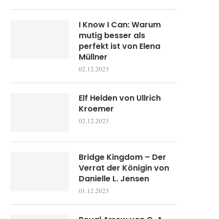
I Know I Can: Warum
mutig besser als
perfekt ist von Elena
Müllner
02.12.2023
Elf Helden von Ullrich
Kroemer
02.12.2023
Bridge Kingdom – Der
Verrat der Königin von
Danielle L. Jensen
01.12.2023