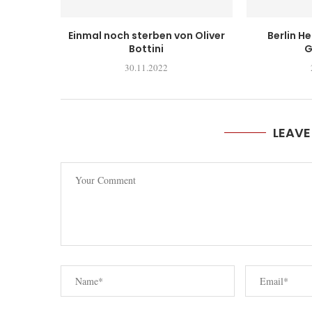
Einmal noch sterben von Oliver
Berlin H
Bottini
G
30.11.2022
LEAV