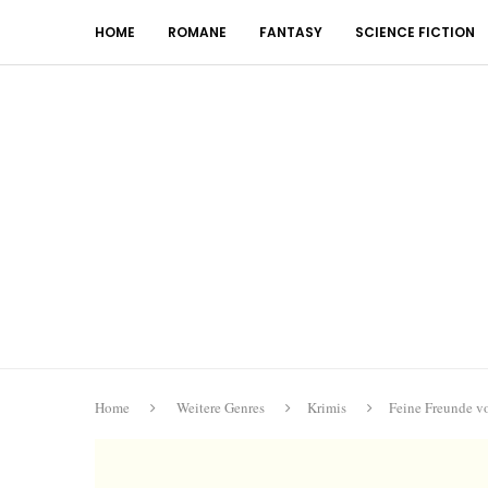
HOME
ROMANE
FANTASY
SCIENCE FICTION
Home
Weitere Genres
Krimis
Feine Freunde 