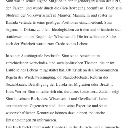
Sinn war in seiner Jugend Mitglied in der Jugendorganisation der SPD,
den Falken, und wurde durch die 68er-Bewegung beeinflusst. Doch sein
Studium der Volkswirtschaft in Münster, Mannheim und später in
Kanada veränderte seine geistigen Positionen einschneidend. Sinn
begann, in Distanz zu allem Ideologischen zu treten und orientierte sich
stattdessen an den Regeln der Wissenschaft. Die fortwährende Suche
nach der Wahrheit wurde zum Credo seines Lebens.
In seiner Autobiografie beschreibt Sinn seine Ansichten zu
verschiedenen wirtschafts- und sozialpolitischen Themen, die er im
Laufe seines Lebens mitgestaltet hat. Ob Kritik an den ökonomischen
Regeln der Wiedervereinigung, ob Standortdebatte, Reform des
Sozialstaates, Bewältigung der Eurokrise, Migration oder Brexit …
Hans-Werner Sinn mischte sich ein, durchaus kontrovers. Zudem zeigt
Sinn in seinem Buch, dass Wissenschaft und Gesellschaft keine
unvereinbaren Gegensätze sind, denn seine Expertise und seine
wissenschaftlichen Kenntnisse können dazu dienen, politische
Entscheidungen zu informieren.
Das Buch bietet interessante Einblicke in die deutsche und europäische