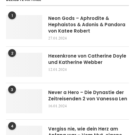
1
Neon Gods – Aphrodite &
Hephaistos & Adonis & Pandora
von Katee Robert
27.01.2024
2
Hexenkrone von Catherine Doyle
und Katherine Webber
12.01.2024
3
Never a Hero – Die Dynastie der
Zeitreisenden 2 von Vanessa Len
16.01.2024
4
Vergiss nie, wie dein Herz am