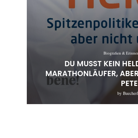
Biografien & Erinn
DU MUSST KEIN HELD
MARATHONLÄUFER, ABE
PET
by
Buecher