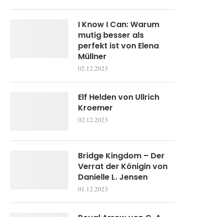
I Know I Can: Warum
mutig besser als
perfekt ist von Elena
Müllner
02.12.2023
Elf Helden von Ullrich
Kroemer
02.12.2023
Bridge Kingdom – Der
Verrat der Königin von
Danielle L. Jensen
01.12.2023