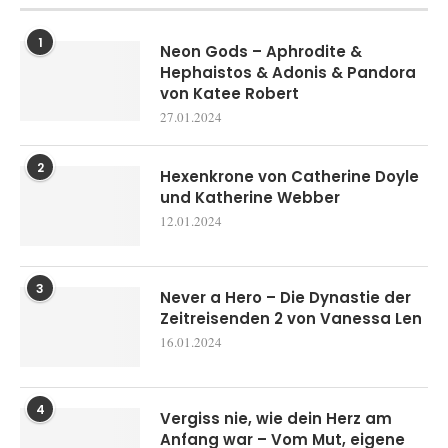
1
Neon Gods – Aphrodite &
Hephaistos & Adonis & Pandora
von Katee Robert
27.01.2024
2
Hexenkrone von Catherine Doyle
und Katherine Webber
12.01.2024
3
Never a Hero – Die Dynastie der
Zeitreisenden 2 von Vanessa Len
16.01.2024
4
Vergiss nie, wie dein Herz am
Anfang war – Vom Mut, eigene