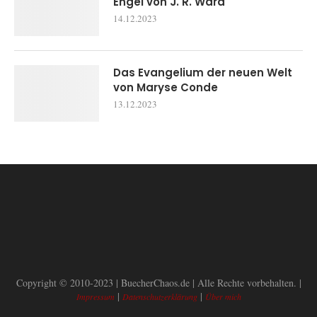
Engel von J. R. Ward
14.12.2023
Das Evangelium der neuen Welt
von Maryse Conde
13.12.2023
Copyright © 2010-2023 | BuecherChaos.de | Alle Rechte vorbehalten. |
|
|
Impressum
Datenschutzerklärung
Über mich