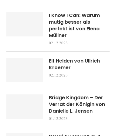
I Know I Can: Warum
mutig besser als
perfekt ist von Elena
Müllner
02.12.2023
Elf Helden von Ullrich
Kroemer
02.12.2023
Bridge Kingdom – Der
Verrat der Königin von
Danielle L. Jensen
01.12.2023