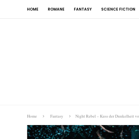
HOME
ROMANE
FANTASY
SCIENCE FICTION
Home
Fantasy
Night Rebel – Kuss der Dunkelheit vo