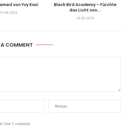
tamed von Yvy Kazi
Black Bird Academy – Fürchte
das Licht von...
31.08.2024
16.06.2024
E A COMMENT
ext time I comment.