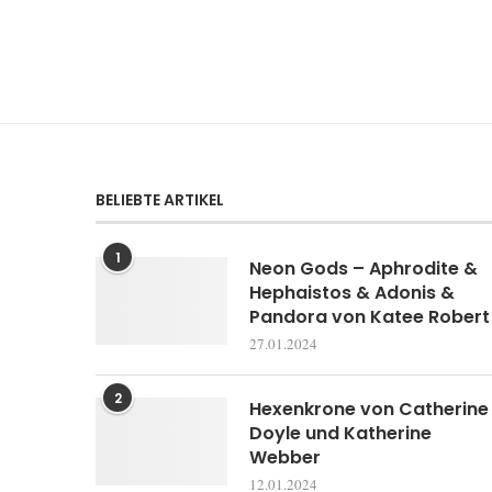
BELIEBTE ARTIKEL
1
Neon Gods – Aphrodite &
Hephaistos & Adonis &
Pandora von Katee Robert
27.01.2024
2
Hexenkrone von Catherine
Doyle und Katherine
Webber
12.01.2024