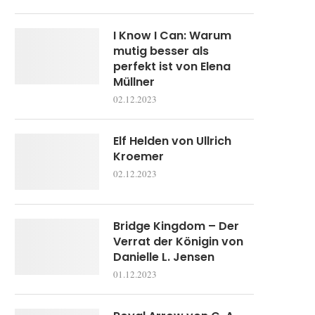
I Know I Can: Warum
mutig besser als
perfekt ist von Elena
Müllner
02.12.2023
Elf Helden von Ullrich
Kroemer
02.12.2023
Bridge Kingdom – Der
Verrat der Königin von
Danielle L. Jensen
01.12.2023