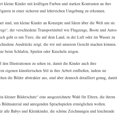
hrt kleine Kinder mit kräftigen Farben und starken Kontrasten an ihre
 Figuren in einer sicheren und lehrreichen Umgebung zu erkennen.
eignet sind, um kleine Kinder an Konzepte und Ideen über die Welt um sie
gs“, der verschiedene Transportmittel wie Flugzeuge, Boote und Autos
uch geht es um Tiere, die auf dem Land, in der Luft oder im Wasser zu
erschiedene Ausdrücke zeigt, die wir mit unserem Gesicht machen können.
sie beim Schlafen, Spielen oder Kuscheln zeigen.
f den Illustrationen zu sehen ist, damit die Kinder auch ihre
n eigenen künstlerischen Stil in ihre Arbeit einfließen, indem sie
ehen die Bilder abstrakter aus, sind aber dennoch detailliert genug, damit
in kleiner Bilderschatz“ eine ausgezeichnete Wahl für Eltern, die ihrem
em Bildmaterial und anregenden Sprachspielen ermöglichen wollen.
für alle Babys und Kleinkinder, die schöne Zeichnungen und leuchtende