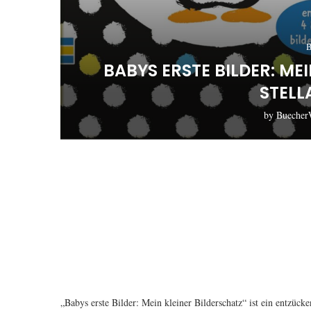
B
BABYS ERSTE BILDER: ME
STELL
by
Buecher
„Babys erste Bilder: Mein kleiner Bilderschatz“ ist ein entzück