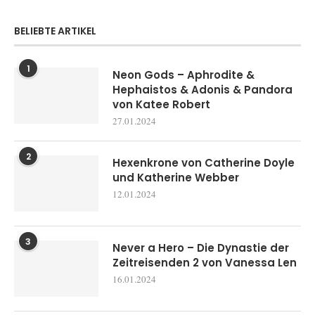
BELIEBTE ARTIKEL
1
Neon Gods – Aphrodite &
Hephaistos & Adonis & Pandora
von Katee Robert
27.01.2024
2
Hexenkrone von Catherine Doyle
und Katherine Webber
12.01.2024
3
Never a Hero – Die Dynastie der
Zeitreisenden 2 von Vanessa Len
16.01.2024