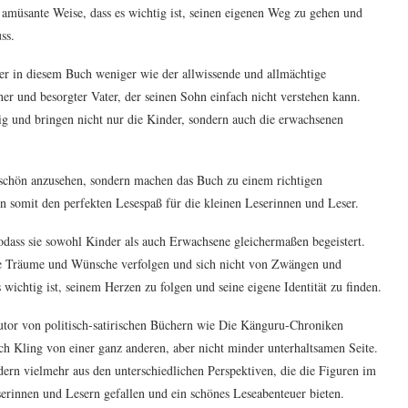
 amüsante Weise, dass es wichtig ist, seinen eigenen Weg zu gehen und
ss.
er in diesem Buch weniger wie der allwissende und allmächtige
er und besorgter Vater, der seinen Sohn einfach nicht verstehen kann.
ig und bringen nicht nur die Kinder, sondern auch die erwachsenen
rschön anzusehen, sondern machen das Buch zu einem richtigen
 somit den perfekten Lesespaß für die kleinen Leserinnen und Leser.
odass sie sowohl Kinder als auch Erwachsene gleichermaßen begeistert.
eine Träume und Wünsche verfolgen und sich nicht von Zwängen und
 wichtig ist, seinem Herzen zu folgen und seine eigene Identität zu finden.
tor von politisch-satirischen Büchern wie Die Känguru-Chroniken
ich Kling von einer ganz anderen, aber nicht minder unterhaltsamen Seite.
ern vielmehr aus den unterschiedlichen Perspektiven, die die Figuren im
rinnen und Lesern gefallen und ein schönes Leseabenteuer bieten.