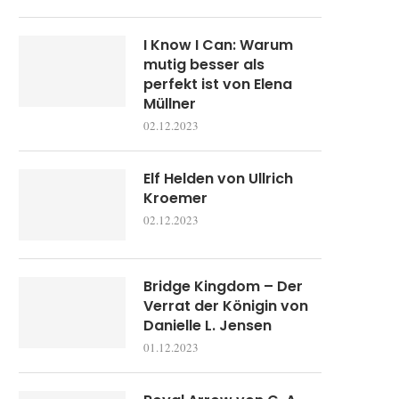
I Know I Can: Warum
mutig besser als
perfekt ist von Elena
Müllner
02.12.2023
Elf Helden von Ullrich
Kroemer
02.12.2023
Bridge Kingdom – Der
Verrat der Königin von
Danielle L. Jensen
01.12.2023