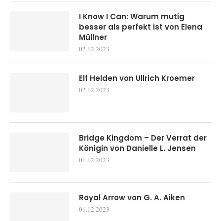
I Know I Can: Warum mutig
besser als perfekt ist von Elena
Müllner
02.12.2023
Elf Helden von Ullrich Kroemer
02.12.2023
Bridge Kingdom – Der Verrat der
Königin von Danielle L. Jensen
01.12.2023
Royal Arrow von G. A. Aiken
01.12.2023