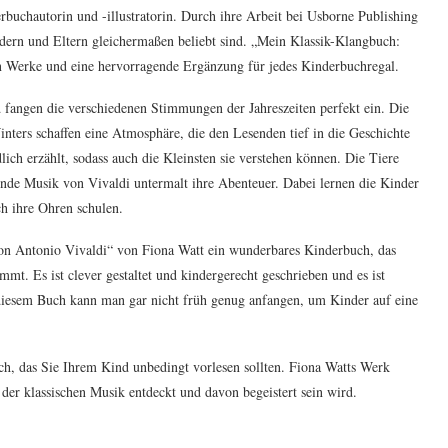
erbuchautorin und -illustratorin. Durch ihre Arbeit bei Usborne Publishing
ndern und Eltern gleichermaßen beliebt sind. „Mein Klassik-Klangbuch:
ten Werke und eine hervorragende Ergänzung für jedes Kinderbuchregal.
d fangen die verschiedenen Stimmungen der Jahreszeiten perfekt ein. Die
nters schaffen eine Atmosphäre, die den Lesenden tief in die Geschichte
dlich erzählt, sodass auch die Kleinsten sie verstehen können. Die Tiere
ende Musik von Vivaldi untermalt ihre Abenteuer. Dabei lernen die Kinder
h ihre Ohren schulen.
von Antonio Vivaldi“ von Fiona Watt ein wunderbares Kinderbuch, das
mmt. Es ist clever gestaltet und kindergerecht geschrieben und es ist
it diesem Buch kann man gar nicht früh genug anfangen, um Kinder auf eine
ch, das Sie Ihrem Kind unbedingt vorlesen sollten. Fiona Watts Werk
 der klassischen Musik entdeckt und davon begeistert sein wird.