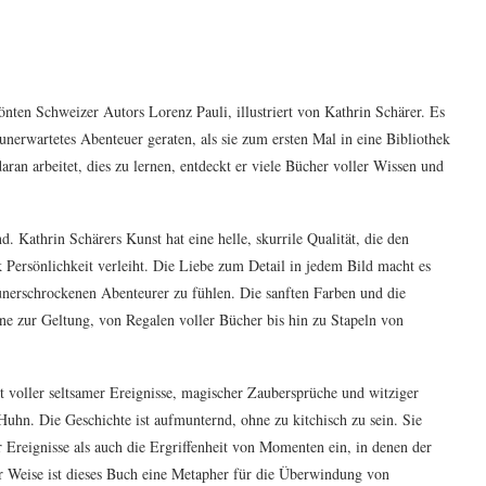
önten Schweizer Autors Lorenz Pauli, illustriert von Kathrin Schärer. Es
 unerwartetes Abenteuer geraten, als sie zum ersten Mal in eine Bibliothek
aran arbeitet, dies zu lernen, entdeckt er viele Bücher voller Wissen und
d. Kathrin Schärers Kunst hat eine helle, skurrile Qualität, die den
Persönlichkeit verleiht. Die Liebe zum Detail in jedem Bild macht es
i unerschrockenen Abenteurer zu fühlen. Die sanften Farben und die
ene zur Geltung, von Regalen voller Bücher bis hin zu Stapeln von
t voller seltsamer Ereignisse, magischer Zaubersprüche und witziger
uhn. Die Geschichte ist aufmunternd, ohne zu kitchisch zu sein. Sie
 Ereignisse als auch die Ergriffenheit von Momenten ein, in denen der
ser Weise ist dieses Buch eine Metapher für die Überwindung von