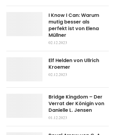
I Know I Can: Warum
mutig besser als
perfekt ist von Elena
Müllner
02.12.2023
Elf Helden von Ullrich
Kroemer
02.12.2023
Bridge Kingdom – Der
Verrat der Königin von
Danielle L. Jensen
01.12.2023