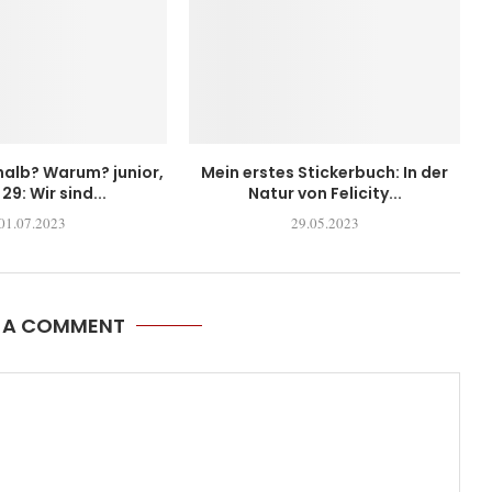
alb? Warum? junior,
Mein erstes Stickerbuch: In der
29: Wir sind...
Natur von Felicity...
01.07.2023
29.05.2023
E A COMMENT