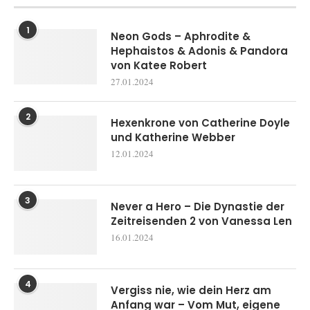
1
Neon Gods – Aphrodite &
Hephaistos & Adonis & Pandora
von Katee Robert
27.01.2024
2
Hexenkrone von Catherine Doyle
und Katherine Webber
12.01.2024
3
Never a Hero – Die Dynastie der
Zeitreisenden 2 von Vanessa Len
16.01.2024
4
Vergiss nie, wie dein Herz am
Anfang war – Vom Mut, eigene