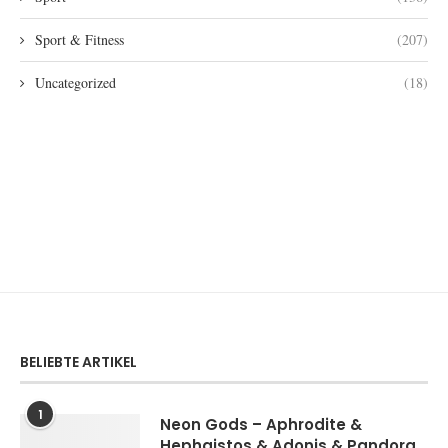
Sport & Fitness
(207)
Uncategorized
(18)
BELIEBTE ARTIKEL
1
Neon Gods – Aphrodite &
Hephaistos & Adonis & Pandora