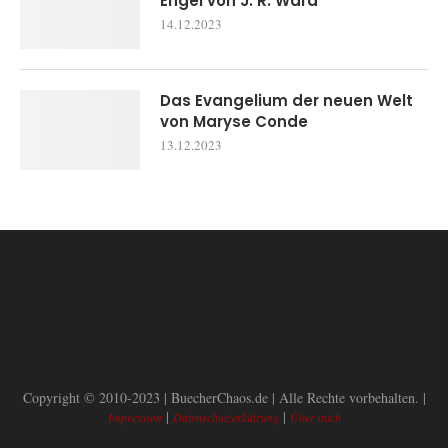
Engel von J. R. Ward
14.12.2023
Das Evangelium der neuen Welt
von Maryse Conde
13.12.2023
Copyright © 2010-2023 | BuecherChaos.de | Alle Rechte vorbehalten. |
|
|
Impressum
Datenschutzerklärung
Über mich