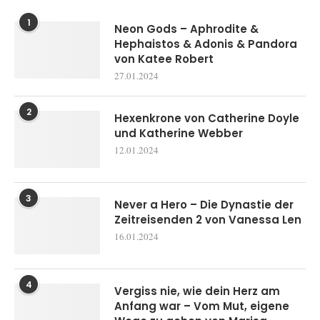
1
Neon Gods – Aphrodite &
Hephaistos & Adonis & Pandora
von Katee Robert
27.01.2024
2
Hexenkrone von Catherine Doyle
und Katherine Webber
12.01.2024
3
Never a Hero – Die Dynastie der
Zeitreisenden 2 von Vanessa Len
16.01.2024
4
Vergiss nie, wie dein Herz am
Anfang war – Vom Mut, eigene