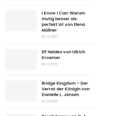
I Know I Can: Warum
mutig besser als
perfekt ist von Elena
Müllner
02.12.2023
Elf Helden von Ullrich
Kroemer
02.12.2023
Bridge Kingdom – Der
Verrat der Königin von
Danielle L. Jensen
01.12.2023