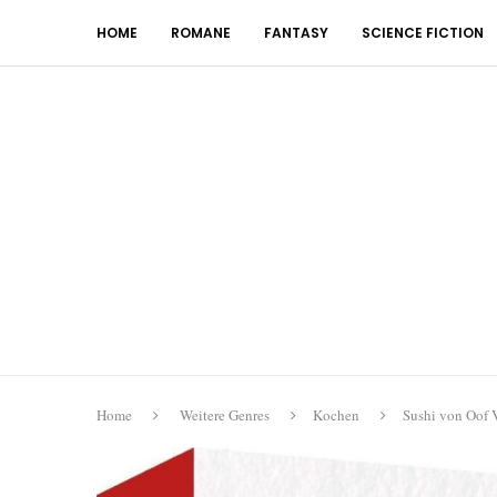
HOME
ROMANE
FANTASY
SCIENCE FICTION
Home
Weitere Genres
Kochen
Sushi von Oof 