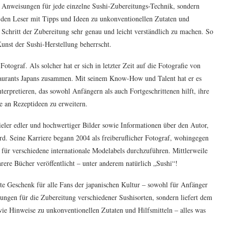
te Anweisungen für jede einzelne Sushi-Zubereitungs-Technik, sondern
rt den Leser mit Tipps und Ideen zu unkonventionellen Zutaten und
 Schritt der Zubereitung sehr genau und leicht verständlich zu machen. So
Kunst der Sushi-Herstellung beherrscht.
otograf. Als solcher hat er sich in letzter Zeit auf die Fotografie von
Restaurants Japans zusammen. Mit seinem Know-How und Talent hat er es
erpretieren, das sowohl Anfängern als auch Fortgeschrittenen hilft, ihre
e an Rezeptideen zu erweitern.
ler edler und hochwertiger Bilder sowie Informationen über den Autor,
d. Seine Karriere begann 2004 als freiberuflicher Fotograf, wohingegen
s für verschiedene internationale Modelabels durchzuführen. Mittlerweile
hrere Bücher veröffentlicht – unter anderem natürlich „Sushi“!
e Geschenk für alle Fans der japanischen Kultur – sowohl für Anfänger
tungen für die Zubereitung verschiedener Sushisorten, sondern liefert dem
wie Hinweise zu unkonventionellen Zutaten und Hilfsmitteln – alles was