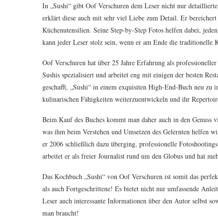
In „Sushi“ gibt Oof Verschuren dem Leser nicht nur detaillier
erklärt diese auch mit sehr viel Liebe zum Detail. Er bereiche
Küchenutensilien. Seine Step-by-Step Fotos helfen dabei, jeden
kann jeder Leser stolz sein, wenn er am Ende die traditionelle 
Oof Verschuren hat über 25 Jahre Erfahrung als professioneller F
Sushis spezialisiert und arbeitet eng mit einigen der besten 
geschafft, „Sushi“ in einem exquisiten High-End-Buch neu zu int
kulinarischen Fähigkeiten weiterzuentwickeln und ihr Repertoir
Beim Kauf des Buches kommt man daher auch in den Genuss vie
was ihm beim Verstehen und Umsetzen des Gelernten helfen wir
er 2006 schließlich dazu überging, professionelle Fotoshooting
arbeitet er als freier Journalist rund um den Globus und hat me
Das Kochbuch „Sushi“ von Oof Verschuren ist somit das perfekt
als auch Fortgeschrittene! Es bietet nicht nur umfassende Anlei
Leser auch interessante Informationen über den Autor selbst so
man braucht!