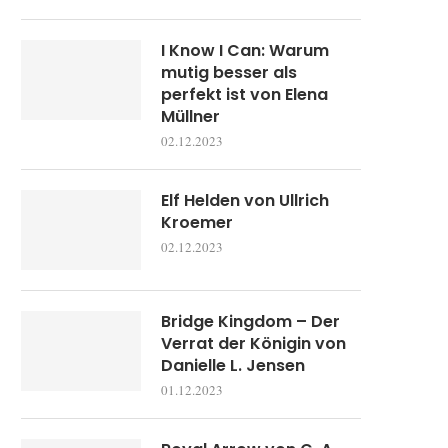
I Know I Can: Warum
mutig besser als
perfekt ist von Elena
Müllner
02.12.2023
Elf Helden von Ullrich
Kroemer
02.12.2023
Bridge Kingdom – Der
Verrat der Königin von
Danielle L. Jensen
01.12.2023