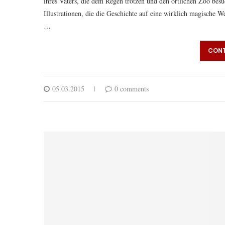
ihres Vaters, die dem Regen trotzen und den örtlichen Zoo bes
Illustrationen, die die Geschichte auf eine wirklich magisch
…
CONT
05.03.2015
0 comments