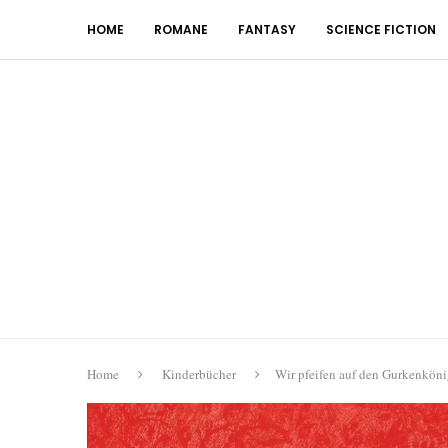
HOME
ROMANE
FANTASY
SCIENCE FICTION
Home
Kinderbücher
Wir pfeifen auf den Gurkenköni