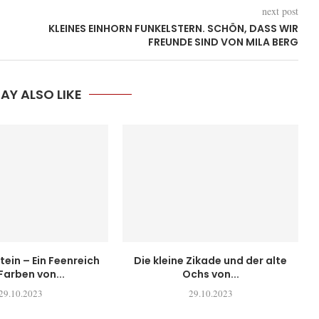
next post
KLEINES EINHORN FUNKELSTERN. SCHÖN, DASS WIR
FREUNDE SIND VON MILA BERG
AY ALSO LIKE
tein – Ein Feenreich
Die kleine Zikade und der alte
Farben von...
Ochs von...
29.10.2023
29.10.2023