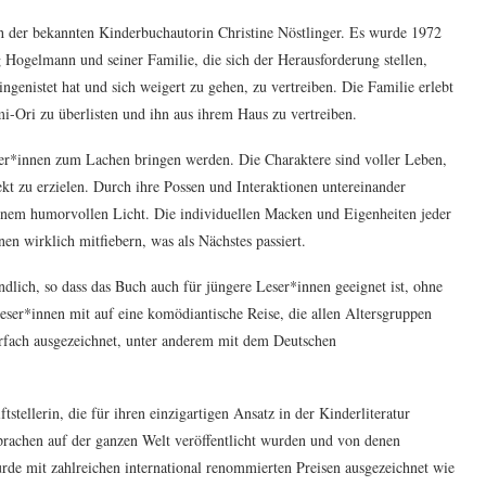
h der bekannten Kinderbuchautorin Christine Nöstlinger. Es wurde 1972
g Hogelmann und seiner Familie, die sich der Herausforderung stellen,
ingenistet hat und sich weigert zu gehen, zu vertreiben. Die Familie erlebt
i-Ori zu überlisten und ihn aus ihrem Haus zu vertreiben.
ser*innen zum Lachen bringen werden. Die Charaktere sind voller Leben,
kt zu erzielen. Durch ihre Possen und Interaktionen untereinander
 einem humorvollen Licht. Die individuellen Macken und Eigenheiten jeder
en wirklich mitfiebern, was als Nächstes passiert.
ndlich, so dass das Buch auch für jüngere Leser*innen geeignet ist, ohne
Leser*innen mit auf eine komödiantische Reise, die allen Altersgruppen
hrfach ausgezeichnet, unter anderem mit dem Deutschen
tstellerin, die für ihren einzigartigen Ansatz in der Kinderliteratur
Sprachen auf der ganzen Welt veröffentlicht wurden und von denen
de mit zahlreichen international renommierten Preisen ausgezeichnet wie