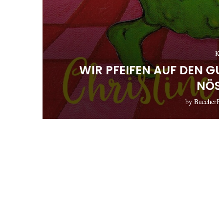
K
WIR PFEIFEN AUF DEN 
NÖS
by
Buecher