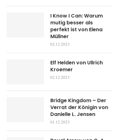
I Know I Can: Warum
mutig besser als
perfekt ist von Elena
Müllner
02.12.2023
Elf Helden von Ullrich
Kroemer
02.12.2023
Bridge Kingdom – Der
Verrat der Königin von
Danielle L. Jensen
01.12.2023