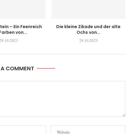
tein – Ein Feenreich
Die kleine Zikade und der alte
Farben von...
Ochs von...
29.10.2023
29.10.2023
E A COMMENT