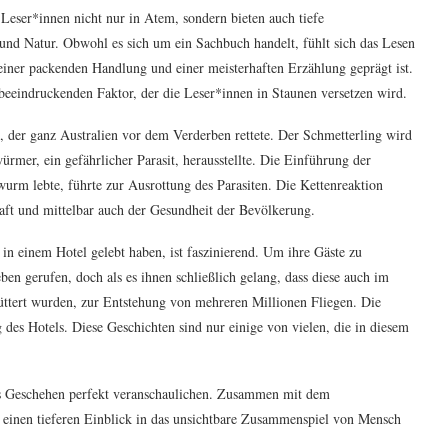
 Leser*innen nicht nur in Atem, sondern bieten auch tiefe
und Natur. Obwohl es sich um ein Sachbuch handelt, fühlt sich das Lesen
iner packenden Handlung und einer meisterhaften Erzählung geprägt ist.
n beeindruckenden Faktor, der die Leser*innen in Staunen versetzen wird.
s, der ganz Australien vor dem Verderben rettete. Der Schmetterling wird
ürmer, ein gefährlicher Parasit, herausstellte. Die Einführung der
wurm lebte, führte zur Ausrottung des Parasiten. Die Kettenreaktion
haft und mittelbar auch der Gesundheit der Bevölkerung.
in einem Hotel gelebt haben, ist faszinierend. Um ihre Gäste zu
ben gerufen, doch als es ihnen schließlich gelang, dass diese auch im
rfüttert wurden, zur Entstehung von mehreren Millionen Fliegen. Die
des Hotels. Diese Geschichten sind nur einige von vielen, die in diesem
as Geschehen perfekt veranschaulichen. Zusammen mit dem
 einen tieferen Einblick in das unsichtbare Zusammenspiel von Mensch