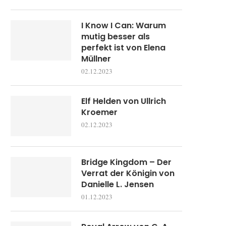
I Know I Can: Warum
mutig besser als
perfekt ist von Elena
Müllner
02.12.2023
Elf Helden von Ullrich
Kroemer
02.12.2023
Bridge Kingdom – Der
Verrat der Königin von
Danielle L. Jensen
01.12.2023