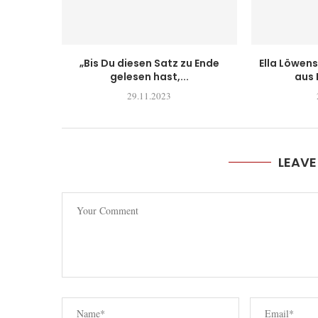
„Bis Du diesen Satz zu Ende
Ella Löwens
gelesen hast,...
aus 
29.11.2023
LEAV