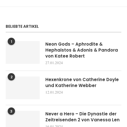
BELIEBTE ARTIKEL
1
Neon Gods – Aphrodite &
Hephaistos & Adonis & Pandora
von Katee Robert
27.01.2024
2
Hexenkrone von Catherine Doyle
und Katherine Webber
12.01.2024
3
Never a Hero – Die Dynastie der
Zeitreisenden 2 von Vanessa Len
16.01.2024