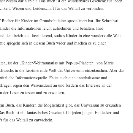
nensystem darin spielt. Das Buch ist ein wunderbares Geschenk für jeden
hkeit, Wissen und Leidenschaft für das Weltall zu verbinden.
 Bücher für Kinder im Grundschulalter spezialisiert hat. Ihr Schreibstil
s Kinder die Informationen leicht aufnehmen und behalten. Ihre
ind detailreich und faszinierend, sodass Kinder in eine wundervolle Welt
omie spiegeln sich in diesem Buch wider und machen es zu einer
ten, ist der „Kinder-Weltraumatlas mit Pop-up-Planeten“ von Marie
wuchs in die faszinierende Welt des Universums einzutauchen. Aber das
ützliche Informationsquelle. Es ist auch eine unterhaltsame und
zfragen regen den Wissensdurst an und fördern das Interesse an der
n der Leser zu testen und zu erweitern.
ein Buch, das Kindern die Möglichkeit gibt, das Universum zu erkunden
as Buch ist ein fantastisches Geschenk für jeden jungen Entdecker und
t für das Weltall zu entwickeln.