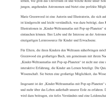
lernen, wie groß das Universum ist und welche Rolle unser Son
jungen, angehenden Astronomen und bietet eine perfekte Möglic
Marie Greenwood ist eine Autorin und Illustratorin, die sich auf
ist kindgerecht und leicht verständlich, was dazu beiträgt, das
Illustrationen in „Kinder-Weltraumatlas mit Pop-up-Planeten“ s
eintauchen können. Ihre Liebe und ihr Interesse an der Astron
einzigartigen Lernressource für Kinder und Erwachsene.
Für Eltern, die ihren Kindern den Weltraum näherbringen möch
Greenwood ein großartiges Buch, um gemeinsam mit ihrem Nach
„Kinder-Weltraumatlas mit Pop-up-Planeten“ ist nicht nur eine n
interaktive Erfahrung, die Kinder am Lernen beteiligt. Die Qui
Wissenschaft. Sie bieten eine großartige Möglichkeit, das Wisse
Insgesamt ist der „Kinder-Weltraumatlas mit Pop-up-Planeten“ 
und mehr über das Leben außerhalb unserer Erde zu erfahren. D
wird dazu beitragen, ein tiefes Verständnis und eine Leidenschaf