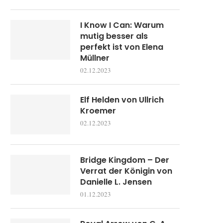
I Know I Can: Warum
mutig besser als
perfekt ist von Elena
Müllner
02.12.2023
Elf Helden von Ullrich
Kroemer
02.12.2023
Bridge Kingdom – Der
Verrat der Königin von
Danielle L. Jensen
01.12.2023