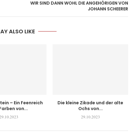
WIR SIND DANN WOHL DIE ANGEHÖRIGEN VON
JOHANN SCHEERER
AY ALSO LIKE
tein – Ein Feenreich
Die kleine Zikade und der alte
Farben von...
Ochs von...
29.10.2023
29.10.2023