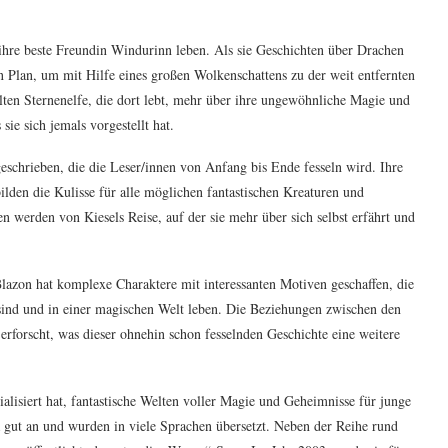
ihre beste Freundin Windurinn leben. Als sie Geschichten über Drachen
en Plan, um mit Hilfe eines großen Wolkenschattens zu der weit entfernten
alten Sternenelfe, die dort lebt, mehr über ihre ungewöhnliche Magie und
 sie sich jemals vorgestellt hat.
eschrieben, die die Leser/innen von Anfang bis Ende fesseln wird. Ihre
lden die Kulisse für alle möglichen fantastischen Kreaturen und
nen werden von Kiesels Reise, auf der sie mehr über sich selbst erfährt und
lazon hat komplexe Charaktere mit interessanten Motiven geschaffen, die
sind und in einer magischen Welt leben. Die Beziehungen zwischen den
forscht, was dieser ohnehin schon fesselnden Geschichte eine weitere
ialisiert hat, fantastische Welten voller Magie und Geheimnisse für junge
 gut an und wurden in viele Sprachen übersetzt. Neben der Reihe rund