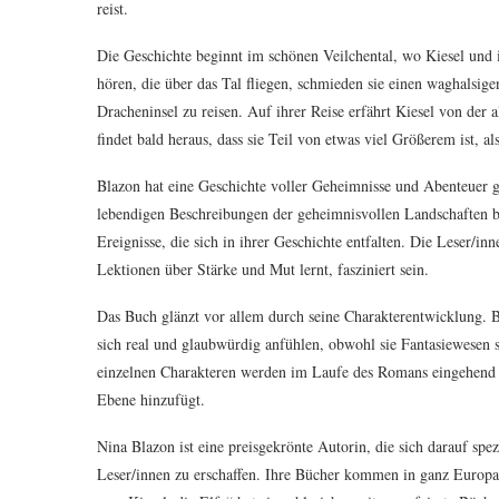
reist.
Die Geschichte beginnt im schönen Veilchental, wo Kiesel und 
hören, die über das Tal fliegen, schmieden sie einen waghalsig
Dracheninsel zu reisen. Auf ihrer Reise erfährt Kiesel von der 
findet bald heraus, dass sie Teil von etwas viel Größerem ist, als
Blazon hat eine Geschichte voller Geheimnisse und Abenteuer g
lebendigen Beschreibungen der geheimnisvollen Landschaften bi
Ereignisse, die sich in ihrer Geschichte entfalten. Die Leser/in
Lektionen über Stärke und Mut lernt, fasziniert sein.
Das Buch glänzt vor allem durch seine Charakterentwicklung. B
sich real und glaubwürdig anfühlen, obwohl sie Fantasiewesen 
einzelnen Charakteren werden im Laufe des Romans eingehend er
Ebene hinzufügt.
Nina Blazon ist eine preisgekrönte Autorin, die sich darauf spez
Leser/innen zu erschaffen. Ihre Bücher kommen in ganz Europa