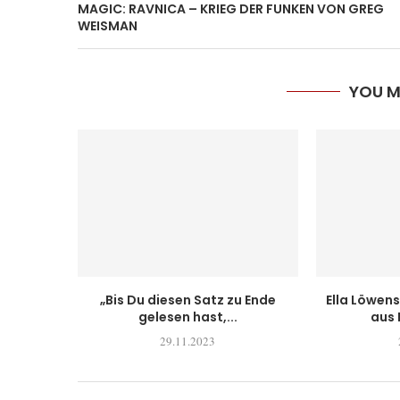
MAGIC: RAVNICA – KRIEG DER FUNKEN VON GREG
WEISMAN
YOU M
„Bis Du diesen Satz zu Ende
Ella Löwens
gelesen hast,...
aus 
29.11.2023