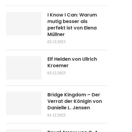
I Know I Can: Warum
mutig besser als
perfekt ist von Elena
Müllner
02.12.2023
Elf Helden von Ullrich
Kroemer
02.12.2023
Bridge Kingdom – Der
Verrat der Königin von
Danielle L. Jensen
01.12.2023