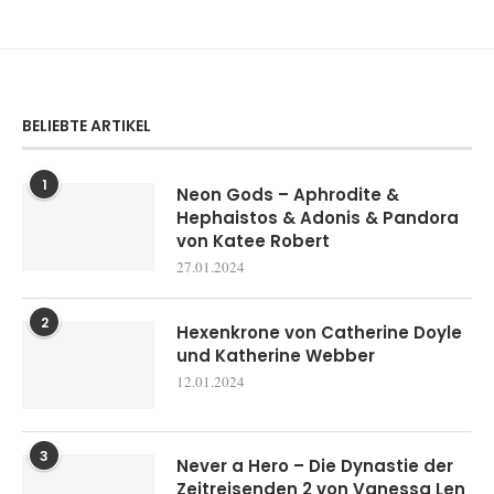
BELIEBTE ARTIKEL
1
Neon Gods – Aphrodite &
Hephaistos & Adonis & Pandora
von Katee Robert
27.01.2024
2
Hexenkrone von Catherine Doyle
und Katherine Webber
12.01.2024
3
Never a Hero – Die Dynastie der
Zeitreisenden 2 von Vanessa Len