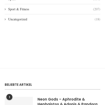
Sport & Fitness
(207)
Uncategorized
(18)
BELIEBTE ARTIKEL
1
Neon Gods – Aphrodite &
Hephaistos & Adonis & Pandora