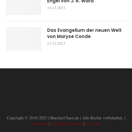
Engel von J. R. Ward
14.12.2023
Das Evangelium der neuen Welt
von Maryse Conde
13.12.2023
Copyright © 2010-2023 | BuecherChaos.de | Alle Rechte vorbehalten. |
|
|
Impressum
Datenschutzerklärung
Über mich