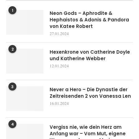
1
Neon Gods – Aphrodite &
Hephaistos & Adonis & Pandora
von Katee Robert
27.01.2024
2
Hexenkrone von Catherine Doyle
und Katherine Webber
12.01.2024
3
Never a Hero – Die Dynastie der
Zeitreisenden 2 von Vanessa Len
16.01.2024
4
Vergiss nie, wie dein Herz am
Anfang war – Vom Mut, eigene