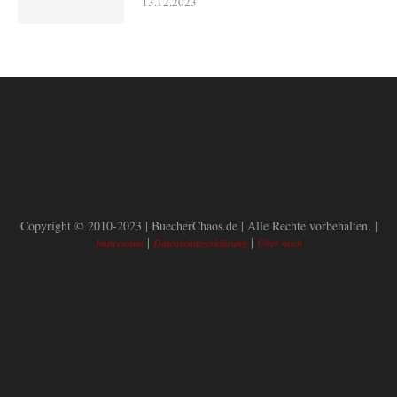
13.12.2023
Copyright © 2010-2023 | BuecherChaos.de | Alle Rechte vorbehalten. |
|
|
Impressum
Datenschutzerklärung
Über mich