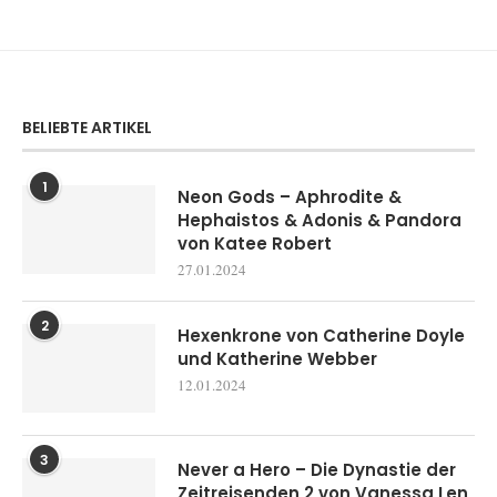
BELIEBTE ARTIKEL
1
Neon Gods – Aphrodite &
Hephaistos & Adonis & Pandora
von Katee Robert
27.01.2024
2
Hexenkrone von Catherine Doyle
und Katherine Webber
12.01.2024
3
Never a Hero – Die Dynastie der
Zeitreisenden 2 von Vanessa Len