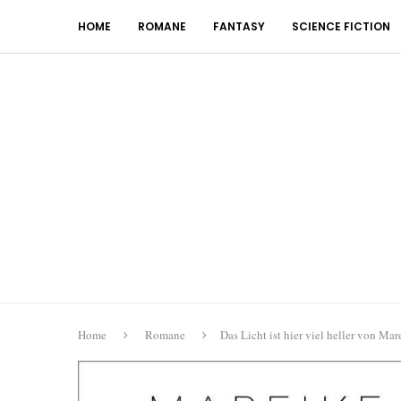
HOME
ROMANE
FANTASY
SCIENCE FICTION
Home
Romane
Das Licht ist hier viel heller von Mar