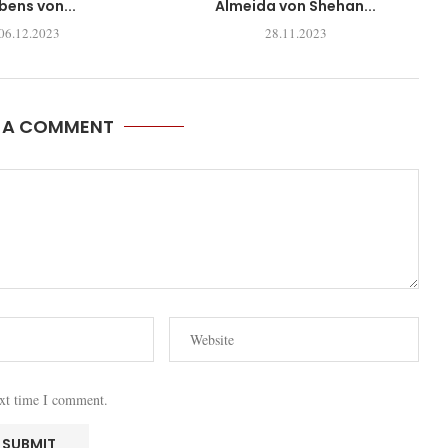
bens von...
Almeida von Shehan...
06.12.2023
28.11.2023
E A COMMENT
ext time I comment.