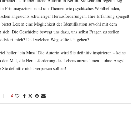
arbeitet als freiberufliche Autorin in Berlin. Sie schreibt regelmäßig
ch in Printmagazinen rund um Themen wie psychisches Wohlbefinden,
chen angesichts schwieriger Herausforderungen. Ihre Erfahrung spiegelt
r“ bietet Lesern eine Möglichkeit der Identifikation sowohl mit dem
 sich. Die Geschichte bewegt uns dazu, uns selbst Fragen zu stellen:
tiviert mich? Und welchen Weg sollte ich gehen?
iel heller“ ein Muss! Die Autorin wird Sie definitiv inspirieren – keine
en den Mut, die Herausforderung des Lebens anzunehmen – ohne Angst
Sie definitiv nicht verpassen sollten!
0