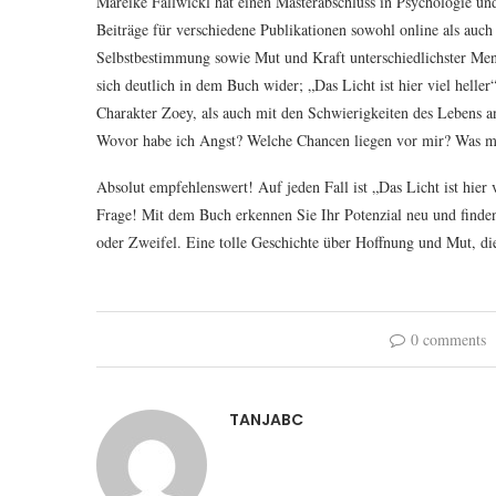
Mareike Fallwickl hat einen Masterabschluss in Psychologie und 
Beiträge für verschiedene Publikationen sowohl online als au
Selbstbestimmung sowie Mut und Kraft unterschiedlichster Mens
sich deutlich in dem Buch wider; „Das Licht ist hier viel helle
Charakter Zoey, als auch mit den Schwierigkeiten des Lebens an
Wovor habe ich Angst? Welche Chancen liegen vor mir? Was mo
Absolut empfehlenswert! Auf jeden Fall ist „Das Licht ist hier v
Frage! Mit dem Buch erkennen Sie Ihr Potenzial neu und find
oder Zweifel. Eine tolle Geschichte über Hoffnung und Mut, die 
0 comments
TANJABC