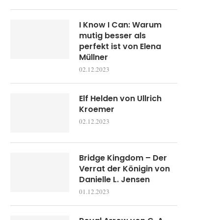
I Know I Can: Warum
mutig besser als
perfekt ist von Elena
Müllner
02.12.2023
Elf Helden von Ullrich
Kroemer
02.12.2023
Bridge Kingdom – Der
Verrat der Königin von
Danielle L. Jensen
01.12.2023