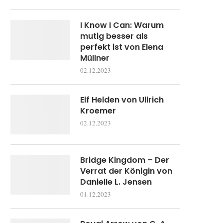
I Know I Can: Warum
mutig besser als
perfekt ist von Elena
Müllner
02.12.2023
Elf Helden von Ullrich
Kroemer
02.12.2023
Bridge Kingdom – Der
Verrat der Königin von
Danielle L. Jensen
01.12.2023