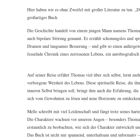
Hier haben wir es ohne Zweifel mit großer Literatur zu tun. „
großartiges Buch.
Die Geschichte handelt von einem jungen Mann namens Thomas, 
auch bipolare Störung genannt. Er erzählt schonungslos und sp
Dramen und langsamer Besserung – und gibt so einen außergewö
fesselnde Chronik eines zerrissenen Lebens, ein autobiografisch 
Auf seiner Reise erfährt Thomas viel über sich selbst, lernt m
verborgene Weisheit des Lebens. Diese spirituelle Reise, die ih
inneren Selbst bringen soll, bringt ihm auch die Erfahrung, die
sich vom Gewohnten zu lösen und neue Horizonte zu entdecken
Melle schreibt mit viel Leidenschaft und fängt trotz seines ha
Die Charaktere wachsen vor unseren Augen – besonders Thomas –
erstaunlich zu beobachten, wie sich der Charakter entwickelt u
Das Buch ist nicht nur spannend, unterhaltsam und informativ –