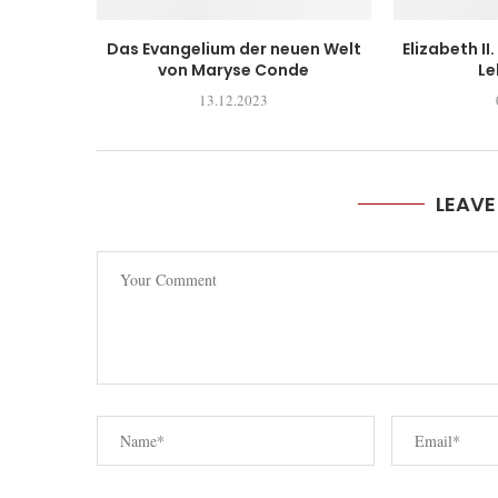
Das Evangelium der neuen Welt
Elizabeth II
von Maryse Conde
Le
13.12.2023
LEAV