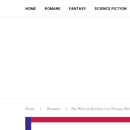
HOME
ROMANE
FANTASY
SCIENCE FICTION
Home
Romane
Die Welt im Rücken von Thomas Mel