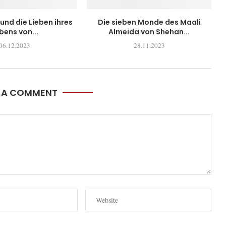
. und die Lieben ihres
Die sieben Monde des Maali
bens von...
Almeida von Shehan...
06.12.2023
28.11.2023
E A COMMENT