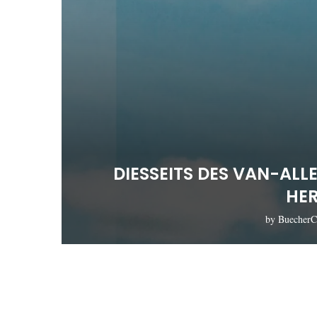
DIESSEITS DES VAN-A
HE
by
BuecherC