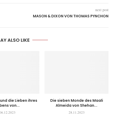
next post
MASON & DIXON VON THOMAS PYNCHON
AY ALSO LIKE
. und die Lieben ihres
Die sieben Monde des Maali
bens von...
Almeida von Shehan...
06.12.2023
28.11.2023