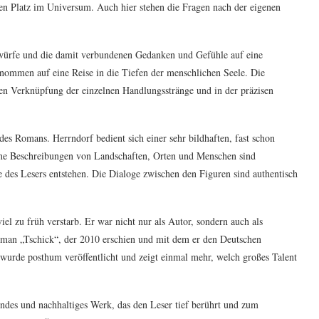
en Platz im Universum. Auch hier stehen die Fragen nach der eigenen
ntwürfe und die damit verbundenen Gedanken und Gefühle auf eine
enommen auf eine Reise in die Tiefen der menschlichen Seele. Die
nten Verknüpfung der einzelnen Handlungsstränge und in der präzisen
des Romans. Herrndorf bedient sich einer sehr bildhaften, fast schon
eine Beschreibungen von Landschaften, Orten und Menschen sind
e des Lesers entstehen. Die Dialoge zwischen den Figuren sind authentisch
iel zu früh verstarb. Er war nicht nur als Autor, sondern auch als
 Roman „Tschick“, der 2010 erschien und mit dem er den Deutschen
 wurde posthum veröffentlicht und zeigt einmal mehr, welch großes Talent
endes und nachhaltiges Werk, das den Leser tief berührt und zum