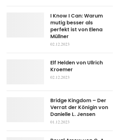
I Know I Can: Warum
mutig besser als
perfekt ist von Elena
Müllner
02.12.2023
Elf Helden von Ullrich
Kroemer
02.12.2023
Bridge Kingdom – Der
Verrat der Königin von
Danielle L. Jensen
01.12.2023