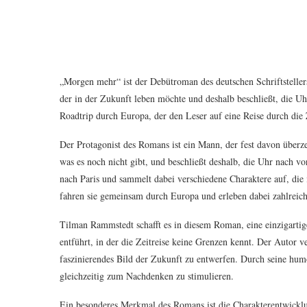
„Morgen mehr“ ist der Debütroman des deutschen Schriftstelle
der in der Zukunft leben möchte und deshalb beschließt, die U
Roadtrip durch Europa, der den Leser auf eine Reise durch die Z
Der Protagonist des Romans ist ein Mann, der fest davon überzeug
was es noch nicht gibt, und beschließt deshalb, die Uhr nach v
nach Paris und sammelt dabei verschiedene Charaktere auf, die i
fahren sie gemeinsam durch Europa und erleben dabei zahlreich
Tilman Rammstedt schafft es in diesem Roman, eine einzigartig
entführt, in der die Zeitreise keine Grenzen kennt. Der Autor v
faszinierendes Bild der Zukunft zu entwerfen. Durch seine hum
gleichzeitig zum Nachdenken zu stimulieren.
Ein besonderes Merkmal des Romans ist die Charakterentwicklun