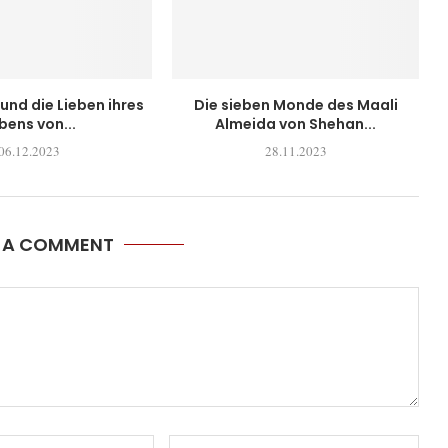
. und die Lieben ihres
Die sieben Monde des Maali
bens von...
Almeida von Shehan...
06.12.2023
28.11.2023
E A COMMENT