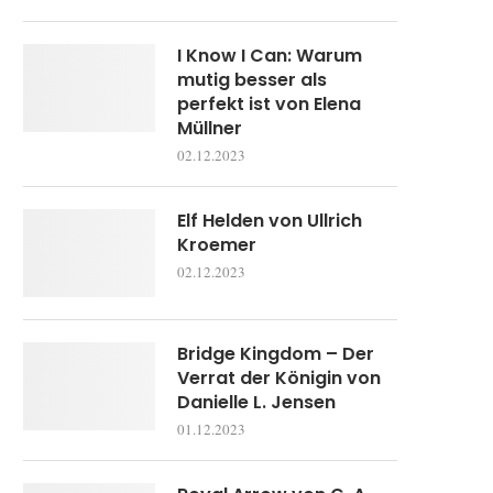
I Know I Can: Warum
mutig besser als
perfekt ist von Elena
Müllner
02.12.2023
Elf Helden von Ullrich
Kroemer
02.12.2023
Bridge Kingdom – Der
Verrat der Königin von
Danielle L. Jensen
01.12.2023