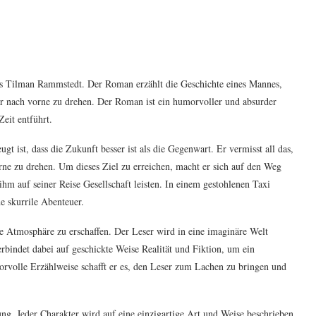
rs Tilman Rammstedt. Der Roman erzählt die Geschichte eines Mannes,
hr nach vorne zu drehen. Der Roman ist ein humorvoller und absurder
eit entführt.
t ist, dass die Zukunft besser ist als die Gegenwart. Er vermisst all das,
orne zu drehen. Um dieses Ziel zu erreichen, macht er sich auf den Weg
hm auf seiner Reise Gesellschaft leisten. In einem gestohlenen Taxi
e skurrile Abenteuer.
e Atmosphäre zu erschaffen. Der Leser wird in eine imaginäre Welt
erbindet dabei auf geschickte Weise Realität und Fiktion, um ein
orvolle Erzählweise schafft er es, den Leser zum Lachen zu bringen und
g. Jeder Charakter wird auf eine einzigartige Art und Weise beschrieben