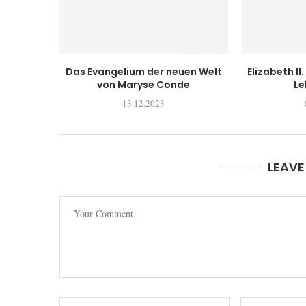
Das Evangelium der neuen Welt
Elizabeth II
von Maryse Conde
Le
13.12.2023
LEAV