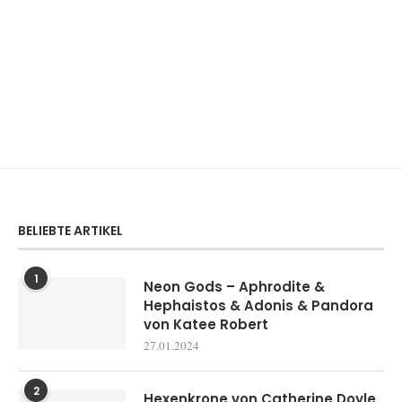
BELIEBTE ARTIKEL
1
Neon Gods – Aphrodite &
Hephaistos & Adonis & Pandora
von Katee Robert
27.01.2024
2
Hexenkrone von Catherine Doyle