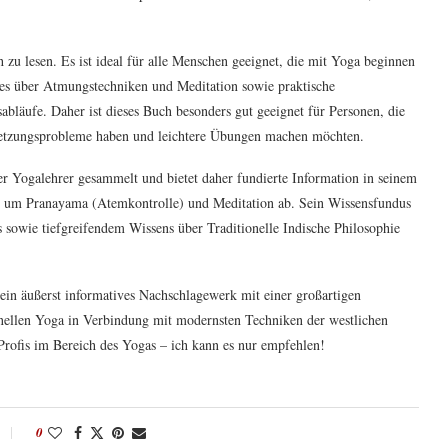
zu lesen. Es ist ideal für alle Menschen geeignet, die mit Yoga beginnen
lles über Atmungstechniken und Meditation sowie praktische
läufe. Daher ist dieses Buch besonders gut geeignet für Personen, die
rletzungsprobleme haben und leichtere Übungen machen möchten.
r Yogalehrer gesammelt und bietet daher fundierte Information in seinem
d um Pranayama (Atemkontrolle) und Meditation ab. Sein Wissensfundus
 sowie tiefgreifendem Wissens über Traditionelle Indische Philosophie
in äußerst informatives Nachschlagewerk mit einer großartigen
onellen Yoga in Verbindung mit modernsten Techniken der westlichen
h Profis im Bereich des Yogas – ich kann es nur empfehlen!
0