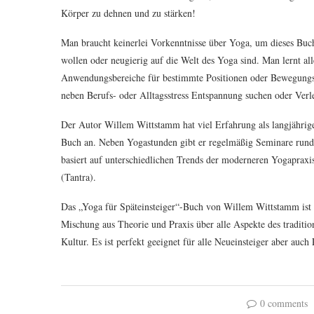
Körper zu dehnen und zu stärken!
Man braucht keinerlei Vorkenntnisse über Yoga, um dieses Buch 
wollen oder neugierig auf die Welt des Yoga sind. Man lernt a
Anwendungsbereiche für bestimmte Positionen oder Bewegungsab
neben Berufs- oder Alltagsstress Entspannung suchen oder Ve
Der Autor Willem Wittstamm hat viel Erfahrung als langjährige
Buch an. Neben Yogastunden gibt er regelmäßig Seminare run
basiert auf unterschiedlichen Trends der moderneren Yogapraxis
(Tantra).
Das „Yoga für Späteinsteiger“-Buch von Willem Wittstamm ist e
Mischung aus Theorie und Praxis über alle Aspekte des traditi
Kultur. Es ist perfekt geeignet für alle Neueinsteiger aber auc
0 comments