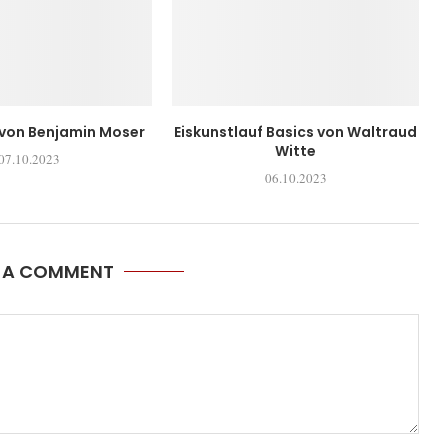
 von Benjamin Moser
Eiskunstlauf Basics von Waltraud
Witte
07.10.2023
06.10.2023
E A COMMENT