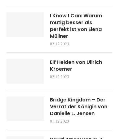
I Know I Can: Warum
mutig besser als
perfekt ist von Elena
Müllner
02.12.2023
Elf Helden von Ullrich
Kroemer
02.12.2023
Bridge Kingdom – Der
Verrat der Königin von
Danielle L. Jensen
01.12.2023