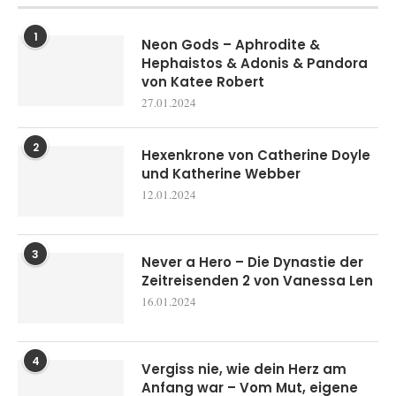
1
Neon Gods – Aphrodite &
Hephaistos & Adonis & Pandora
von Katee Robert
27.01.2024
2
Hexenkrone von Catherine Doyle
und Katherine Webber
12.01.2024
3
Never a Hero – Die Dynastie der
Zeitreisenden 2 von Vanessa Len
16.01.2024
4
Vergiss nie, wie dein Herz am
Anfang war – Vom Mut, eigene