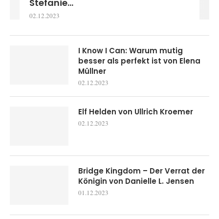
Stefanie...
02.12.2023
I Know I Can: Warum mutig
besser als perfekt ist von Elena
Müllner
02.12.2023
Elf Helden von Ullrich Kroemer
02.12.2023
Bridge Kingdom – Der Verrat der
Königin von Danielle L. Jensen
01.12.2023