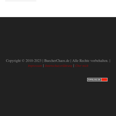
Copyright © 2010-2023 | BuecherChaos.de | Alle Rechte vorbehalten. |
|
|
Impressum
Datenschutzerklärung
Über mich
BACK TO TOP