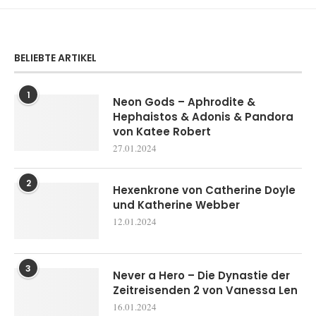
BELIEBTE ARTIKEL
1
Neon Gods – Aphrodite &
Hephaistos & Adonis & Pandora
von Katee Robert
27.01.2024
2
Hexenkrone von Catherine Doyle
und Katherine Webber
12.01.2024
3
Never a Hero – Die Dynastie der
Zeitreisenden 2 von Vanessa Len
16.01.2024